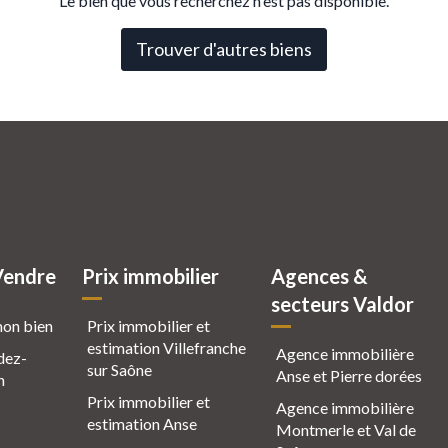
Le bien que vous recherchez n'est pas disponible.
Trouver d'autres biens
Vendre
Prix immobilier
Agences &
secteurs Valdor
mon bien
Prix immobilier et
estimation Villefranche
Agence immobilière
dez-
sur Saône
Anse et Pierre dorées
n
Prix immobilier et
Agence immobilière
estimation Anse
Montmerle et Val de