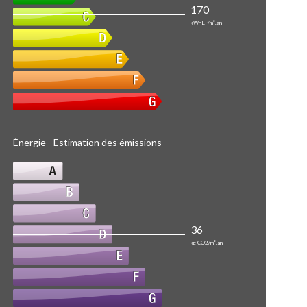
170
kWhEP/m².an
Énergie - Estimation des émissions
36
kg CO2/m².an