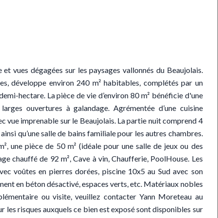
 et vues dégagées sur les paysages vallonnés du Beaujolais.
antes, développe environ 240 m² habitables, complétés par un
demi-hectare. La pièce de vie d’environ 80 m² bénéficie d'une
 larges ouvertures à galandage. Agrémentée d’une cuisine
ec vue imprenable sur le Beaujolais. La partie nuit comprend 4
insi qu’une salle de bains familiale pour les autres chambres.
m², une pièce de 50 m² (idéale pour une salle de jeux ou des
age chauffé de 92 m², Cave à vin, Chaufferie, PoolHouse. Les
avec voûtes en pierres dorées, piscine 10x5 au Sud avec son
ement en béton désactivé, espaces verts, etc. Matériaux nobles
lémentaire ou visite, veuillez contacter Yann Moreteau au
les risques auxquels ce bien est exposé sont disponibles sur