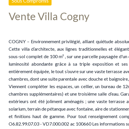
Sous Compromis
Vente Villa Cogny
COGNY – Environnement privilégié, alliant quiétude absolue
Cette villa d’architecte, aux lignes traditionnelles et élég
sous-sol complet de 100 m² , sur une parcelle paysagée d'un 
luminosité abondante grâce à sa triple exposition et ses
entièrement équipée, le tout s’ouvre sur une vaste terrasse av
chambres, dont une suite parentale avec douche et baignoire, a
Viennent compléter les espaces, un cellier, un bureau de 12
chambres supplémentaires) et une troisième salle d’eau. Gar
extérieurs ont été joliment aménagés ; une vaste terrasse 
solarium, terrain de pétanque avec fontaine, aire de stationn
et finitions haut de gamme. Pour tout renseignement comp
O6.82.99.07.03 - VD7.000.002 ac 100660 Les informations sur 