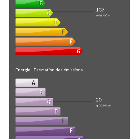
137
kWhEP/m².an
Énergie - Estimation des émissions
20
kg CO2/m².an