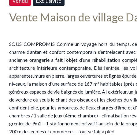
Vendu
Exclusivité
Vente Maison de village Da
SOUS COMPROMIS Comme un voyage hors du temps, cette p
charme d’antan et confort contemporain s’entrelacent avec 
ancienne orangerie a fait l’objet d’une réhabilitation compl
architecture intérieure contemporaine. Dès l’entrée, les v
apparentes, murs en pierre, larges ouvertures et lignes épuré
niveaux, la maison d'une surface de 167 m² habitables (près 
généreux espaces de vie baignés de lumière. À l’extérieur, un j
de verdure où seuls le chant des oiseaux et les cloches du vil
confidentielle, pour les amoureux de lieux chargés d’âme et d’
chambres / 1 salle de jeux (4ème chambre) - climatisation ré
grenier de 9m2 - 1 stationnement privatif au sein de la propri
200m des écoles et commerces - tout se fait à pied