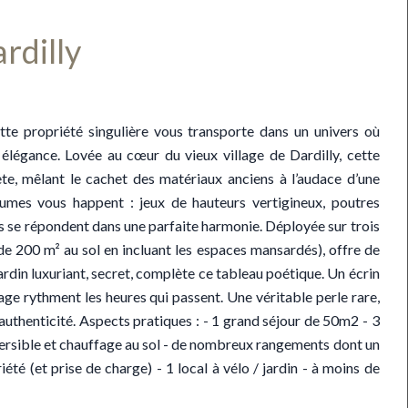
rdilly
ropriété singulière vous transporte dans un univers où
élégance. Lovée au cœur du vieux village de Dardilly, cette
ète, mêlant le cachet des matériaux anciens à l’audace d’une
olumes vous happent : jeux de hauteurs vertigineux, poutres
es se répondent dans une parfaite harmonie. Déployée sur trois
de 200 m² au sol en incluant les espaces mansardés), offre de
ardin luxuriant, secret, complète ce tableau poétique. Un écrin
lage rythment les heures qui passent. Une véritable perle rare,
authenticité. Aspects pratiques : - 1 grand séjour de 50m2 - 3
versible et chauffage au sol - de nombreux rangements dont un
été (et prise de charge) - 1 local à vélo / jardin - à moins de