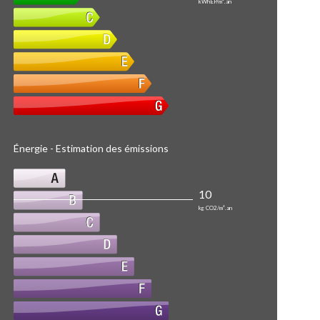
kWhEP/m².an
Énergie - Estimation des émissions
10
kg CO2/m².an