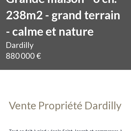
238m2 - grand terrain
- calme et nature
Dardilly
880 000 €
Vente Propriété Dardilly
Tout se fait à pied : école Saint-Joseph et commerces à