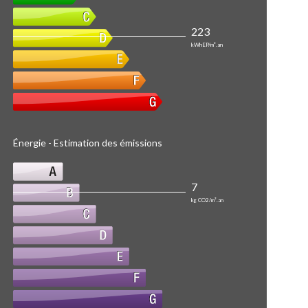
223
kWhEP/m².an
Énergie - Estimation des émissions
7
kg CO2/m².an