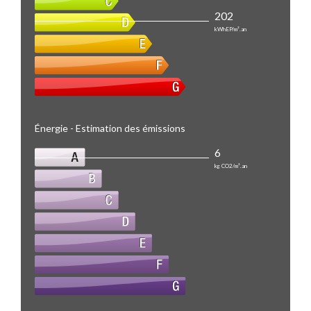
202
kWhEP/m².an
Énergie - Estimation des émissions
6
kg CO2/m².an