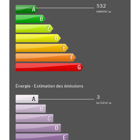
53.2
kWhEP/m².an
Énergie - Estimation des émissions
3
kg CO2/m².an