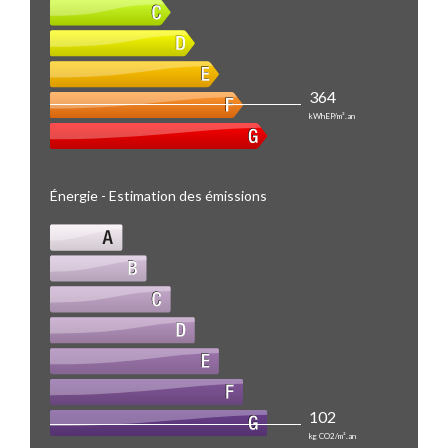
364
kWhEP/m².an
Énergie - Estimation des émissions
102
kg CO2/m².an