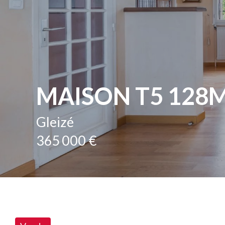
MAISON T5 128M
Gleizé
365 000 €