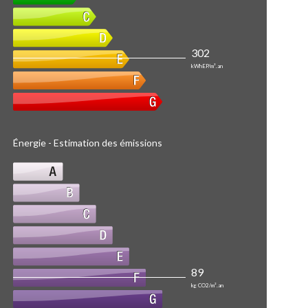
302
kWhEP/m².an
Énergie - Estimation des émissions
89
kg CO2/m².an