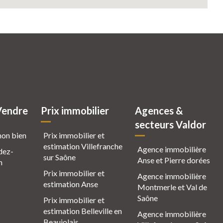
Vendre
Prix immobilier
Agences &
secteurs Valdor
mon bien
Prix immobilier et
estimation Villefranche
Agence immobilière
dez-
sur Saône
Anse et Pierre dorées
n
Prix immobilier et
Agence immobilière
estimation Anse
Montmerle et Val de
Saône
Prix immobilier et
estimation Belleville en
Agence immobilière
Beaujolais