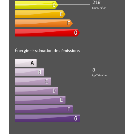
218
kWhEP/m².an
Énergie - Estimation des émissions
8
kg CO2/m².an