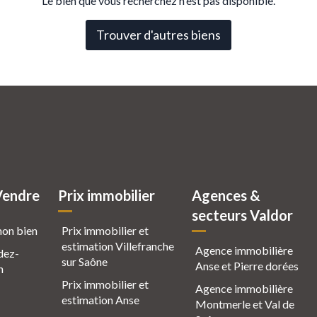
Le bien que vous recherchez n'est pas disponible.
Trouver d'autres biens
Vendre
Prix immobilier
Agences &
secteurs Valdor
mon bien
Prix immobilier et
estimation Villefranche
Agence immobilière
dez-
sur Saône
Anse et Pierre dorées
n
Prix immobilier et
Agence immobilière
estimation Anse
Montmerle et Val de