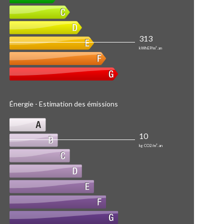
313
kWhEP/m².an
Énergie - Estimation des émissions
10
kg CO2/m².an