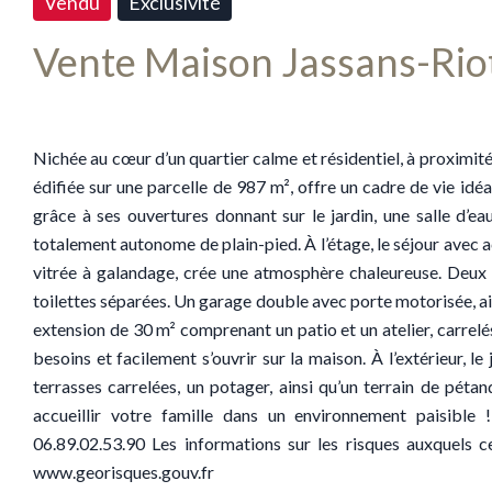
Vendu
Exclusivité
Vente Maison Jassans-Riot
Nichée au cœur d’un quartier calme et résidentiel, à proximit
édifiée sur une parcelle de 987 m², offre un cadre de vie idé
grâce à ses ouvertures donnant sur le jardin, une salle d’
totalement autonome de plain-pied. À l’étage, le séjour avec a
vitrée à galandage, crée une atmosphère chaleureuse. Deux 
toilettes séparées. Un garage double avec porte motorisée, ai
extension de 30 m² comprenant un patio et un atelier, carrelé
besoins et facilement s’ouvrir sur la maison. À l’extérieur, 
terrasses carrelées, un potager, ainsi qu’un terrain de péta
accueillir votre famille dans un environnement paisible
06.89.02.53.90 Les informations sur les risques auxquels c
www.georisques.gouv.fr