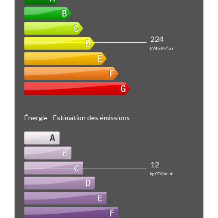
224
kWhEP/m².an
Énergie - Estimation des émissions
12
kg CO2/m².an