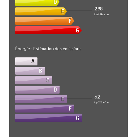
298
kWhEP/m².an
Énergie - Estimation des émissions
62
kg CO2/m².an