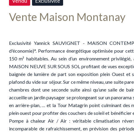
Vendu
Exclusivité
Vente Maison Montanay
Exclusivité Yannick SAUVIGNET - MAISON CONTEM
d'économie)*. Performance énergétique optimisée pour cett
150 m² habitables. Au sein d’un environnement privilégié
MAISON NEUVE SUR SOUS SOL profitant de vues exceptionnell
baignée de lumière de part son exposition plein Ouest et s
plafond du vide sur séjour. Sur ce même niveau, une suite paren
chambres dont une seconde suite ainsi qu’une salle de bains
accueille un jardin paysager se prolongeant sur un panorama si
en arrière-plan, … et la Tour Matagrin point culminant des m
plein ouest pour profiter des couchers de soleil et bénéficier 
Pompe à chaleur Air / Air : véritable climatisation réver
incomparable de rafraichissement, en prévision des période