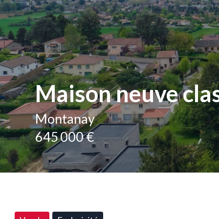
Maison neuve cla
Montanay
645 000 €