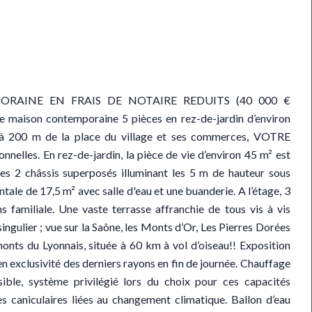
PORAINE EN FRAIS DE NOTAIRE REDUITS (40 000 €
e maison contemporaine 5 pièces en rez-de-jardin d’environ
, à 200 m de la place du village et ses commerces, VOTRE
es. En rez-de-jardin, la pièce de vie d’environ 45 m² est
es 2 châssis superposés illuminant les 5 m de hauteur sous
tale de 17,5 m² avec salle d'eau et une buanderie. A l’étage, 3
 familiale. Une vaste terrasse affranchie de tous vis à vis
ngulier ; vue sur la Saône, les Monts d’Or, Les Pierres Dorées
onts du Lyonnais, située à 60 km à vol d’oiseau!! Exposition
en exclusivité des derniers rayons en fin de journée. Chauffage
sible, système privilégié lors du choix pour ces capacités
s caniculaires liées au changement climatique. Ballon d’eau