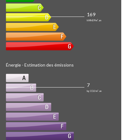
169
kWhEP/m².an
Énergie - Estimation des émissions
7
kg CO2/m².an