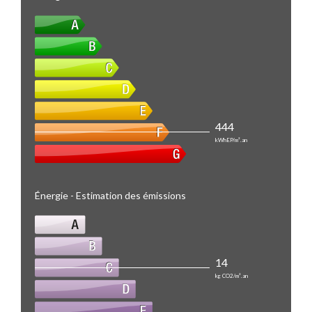
444
kWhEP/m².an
Énergie - Estimation des émissions
14
kg CO2/m².an