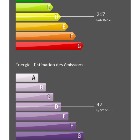
217
kWhEP/m².an
Énergie - Estimation des émissions
47
kg CO2/m².an