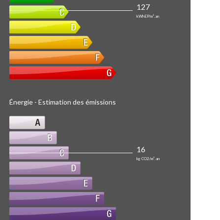
127
kWhEP/m².an
Énergie - Estimation des émissions
16
kg CO2/m².an