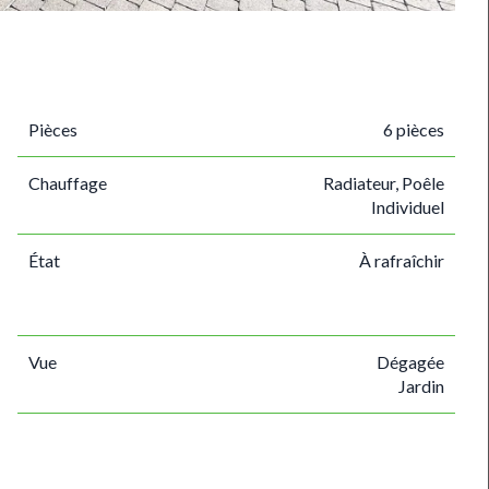
Pièces
6 pièces
Chauffage
Radiateur, Poêle
Individuel
État
À rafraîchir
Vue
Dégagée
Jardin