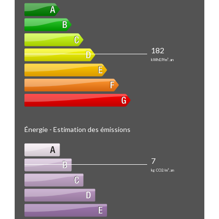
182
kWhEP/m².an
Énergie - Estimation des émissions
7
kg CO2/m².an