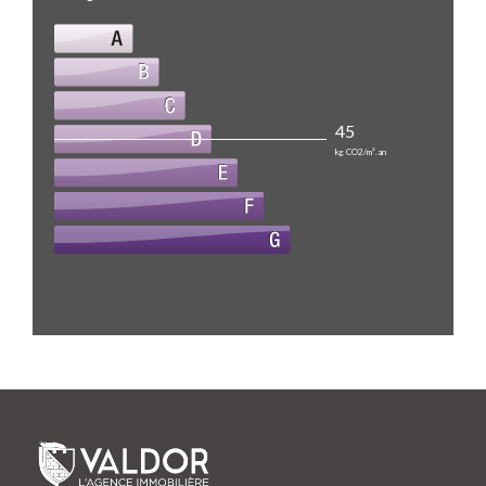
45
kg CO2/m².an