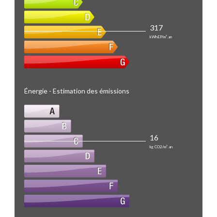
317
kWhEP/m².an
Énergie - Estimation des émissions
16
kg CO2/m².an