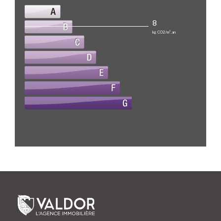
8
kg CO2/m².an