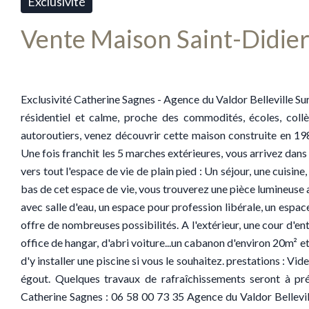
Exclusivité
Vente Maison Saint-Didie
Exclusivité Catherine Sagnes - Agence du Valdor Belleville S
résidentiel et calme, proche des commodités, écoles, coll
autoroutiers, venez découvrir cette maison construite en 19
Une fois franchit les 5 marches extérieures, vous arrivez dan
vers tout l'espace de vie de plain pied : Un séjour, une cuisine
bas de cet espace de vie, vous trouverez une pièce lumineuse a
avec salle d'eau, un espace pour profession libérale, un espa
offre de nombreuses possibilités. A l'extérieur, une cour d'e
office de hangar, d'abri voiture...un cabanon d'environ 20m² et
d'y installer une piscine si vous le souhaitez. prestations : V
égout. Quelques travaux de rafraîchissements seront à prév
Catherine Sagnes : 06 58 00 73 35 Agence du Valdor Bellevi