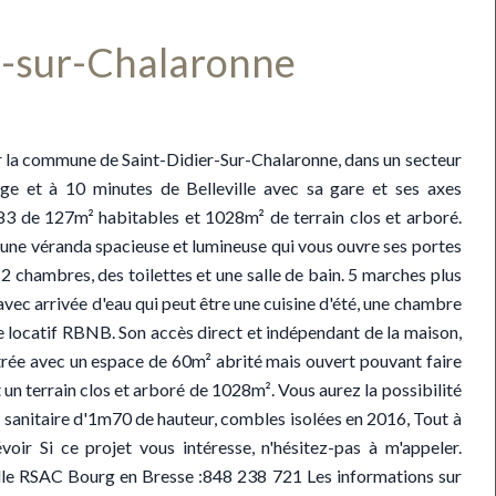
r-sur-Chalaronne
ur la commune de Saint-Didier-Sur-Chalaronne, dans un secteur
ège et à 10 minutes de Belleville avec sa gare et ses axes
83 de 127m² habitables et 1028m² de terrain clos et arboré.
s une véranda spacieuse et lumineuse qui vous ouvre ses portes
, 2 chambres, des toilettes et une salle de bain. 5 marches plus
vec arrivée d'eau qui peut être une cuisine d'été, une chambre
ce locatif RBNB. Son accès direct et indépendant de la maison,
ntrée avec un espace de 60m² abrité mais ouvert pouvant faire
 un terrain clos et arboré de 1028m². Vous aurez la possibilité
ide sanitaire d'1m70 de hauteur, combles isolées en 2016, Tout à
oir Si ce projet vous intéresse, n'hésitez-pas à m'appeler.
lle RSAC Bourg en Bresse :848 238 721 Les informations sur