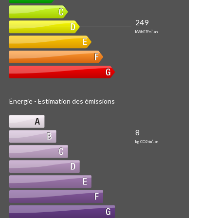
249
kWhEP/m².an
Énergie - Estimation des émissions
8
kg CO2/m².an