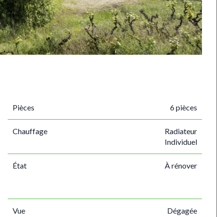
Pièces
6 pièces
Chauffage
Radiateur
Individuel
État
À rénover
Vue
Dégagée