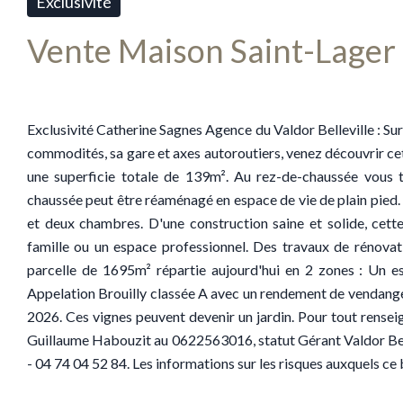
Exclusivité
Vente Maison Saint-Lager
Exclusivité Catherine Sagnes Agence du Valdor Belleville : Su
commodités, sa gare et axes autoroutiers, venez découvrir ce
une superficie totale de 139m². Au rez-de-chaussée vous t
chaussée peut être réaménagé en espace de vie de plain pied. A l
et deux chambres. D'une construction saine et solide, cett
famille ou un espace professionnel. Des travaux de rénovatio
parcelle de 1695m² répartie aujourd'hui en 2 zones : Un e
Appelation Brouilly classée A avec un rendement de vendanges
2026. Ces vignes peuvent devenir un jardin. Pour tout rense
Guillaume Habouzit au 0622563016, statut Gérant Valdor Belle
- 04 74 04 52 84. Les informations sur les risques auxquels ce