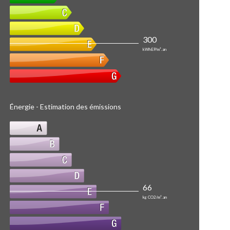
300
kWhEP/m².an
Énergie - Estimation des émissions
66
kg CO2/m².an