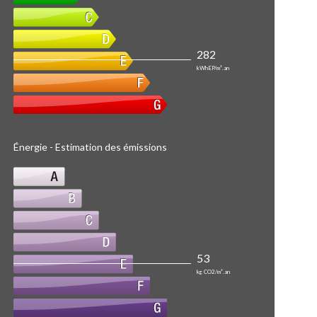
282
kWhEP/m².an
Énergie - Estimation des émissions
53
kg CO2/m².an