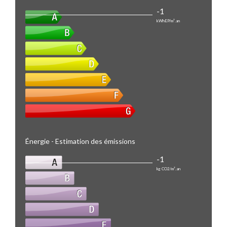
-1
kWhEP/m².an
Énergie - Estimation des émissions
-1
kg CO2/m².an