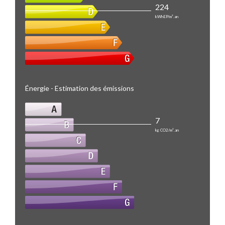
224
kWhEP/m².an
Énergie - Estimation des émissions
7
kg CO2/m².an