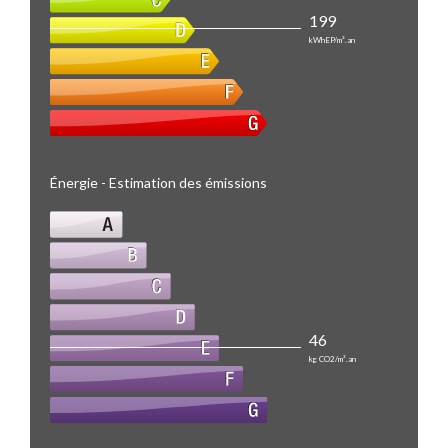
199
kWhEP/m².an
Énergie - Estimation des émissions
46
kg CO2/m².an