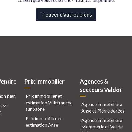
Le bien que vous recherchez n'est pas disponible.
Trouver d'autres biens
Vendre
Prix immobilier
Agences &
secteurs Valdor
mon bien
Prix immobilier et
estimation Villefranche
Agence immobilière
dez-
sur Saône
Anse et Pierre dorées
n
Prix immobilier et
Agence immobilière
estimation Anse
Montmerle et Val de