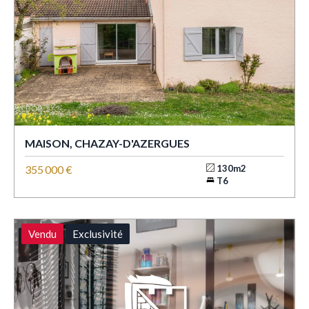
MAISON, CHAZAY-D'AZERGUES
355 000 €
130m2
T6
Vendu
Exclusivité