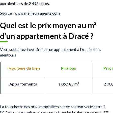
aux alentours de 2 498 euros.
Source :
www.meilleursagents.com
Quel est le prix moyen au m
²
d’un appartement à Dracé ?
Vous souhaitez investir dans un appartement à Dracé et ses
alentours
Typologie du bien
Prix bas
Prix
Appartements
1 067 € / m²
2 000
La fourchette des prix immobiliers sur ce secteur varie entre 1
067 euros par mètre carré pour la tranche la plus basse, et 2 300