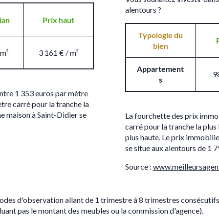
alentours ?
ian
Prix haut
Typologie du
bien
 m²
3 161 € / m²
Appartement
9
s
entre 1 353 euros par mètre
tre carré pour la tranche la
ne maison à Saint-Didier se
La fourchette des prix immob
carré pour la tranche la plus
plus haute. Le prix immobil
se situe aux alentours de 1 7
Source :
www.meilleursagen
iodes d'observation allant de 1 trimestre à 8 trimestres consécutif
ncluant pas le montant des meubles ou la commission d'agence).