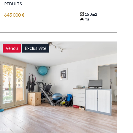
RÉDUITS
645 000 €
150m2
T5
Vendu
Exclusivité