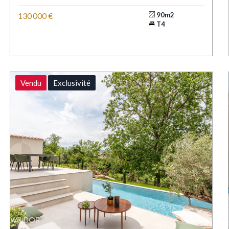
130 000 €
90m2
T4
Vendu
Exclusivité