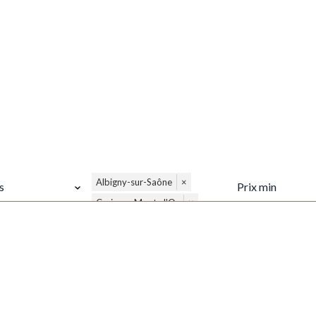
VILLE
PRIX MIN
Albigny-sur-Saône
×
s
Curis-au-Mont-d'Or
×
Neuville-sur-Saône
×
Poleymieux-au-Mont-
×
d'Or
Montanay
×