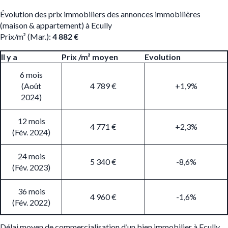
Évolution des prix immobiliers des annonces immobilières
(maison & appartement) à Ecully
Prix/m² (Mar.):
4 882 €
Il y a
Prix /m² moyen
Evolution
6 mois
(Août
4 789 €
+1,9%
2024)
12 mois
4 771 €
+2,3%
(Fév. 2024)
24 mois
5 340 €
-8,6%
(Fév. 2023)
36 mois
4 960 €
-1,6%
(Fév. 2022)
Délai moyen de commercialisation d’un bien immobilier à Ecully