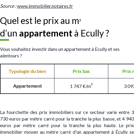
S
ource :
www.immobilier.notaires.fr
Quel est le prix au m
²
d’un
appartement
à Ecully ?
Vous souhaitez investir dans un appartement à Ecully et ses
alentours ?
Typologie du bien
Prix bas
Prix 
²
Appartement
1 747 €/m
3 09
La fourchette des prix immobiliers sur ce secteur varie entre 3
730 euros par mètre carré pour la tranche la plus basse, et 4 940
euros par mètre carré pour la tranche la plus haute. Le prix
immobilier moyen au mètre carré d'un appartement à Écully se