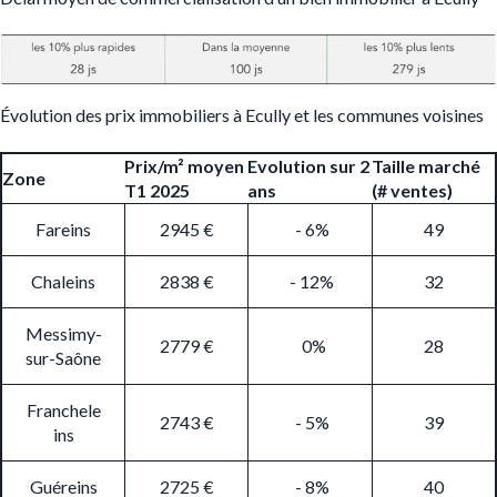
Évolution des prix immobiliers à Ecully et les communes voisines
Prix/m² moyen
Evolution sur 2
Taille marché
Zone
T1 2025
ans
(# ventes)
Fareins
2945 €
- 6%
49
Chaleins
2838 €
- 12%
32
Messimy-
2779 €
0%
28
sur-Saône
Franchele
2743 €
- 5%
39
ins
Guéreins
2725 €
- 8%
40