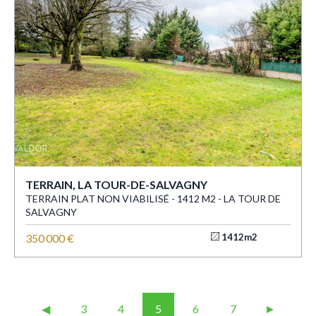
TERRAIN, LA TOUR-DE-SALVAGNY
TERRAIN PLAT NON VIABILISÉ - 1412 M2 - LA TOUR DE
SALVAGNY
350 000 €
1412m2
◀︎
3
4
5
6
7
►