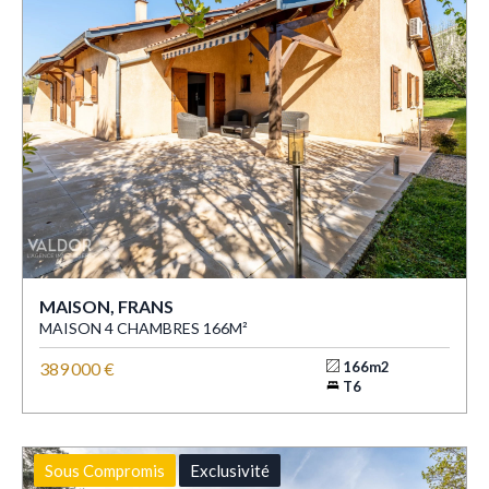
MAISON, FRANS
MAISON 4 CHAMBRES 166M²
389 000 €
166m2
T6
Sous Compromis
Exclusivité