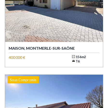
MAISON, MONTMERLE-SUR-SAÔNE
400 000 €
156m2
T6
Sous Compromis