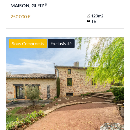
MAISON, GLEIZÉ
250 000 €
123m2
T6
Sous Compromis
Exclusivité