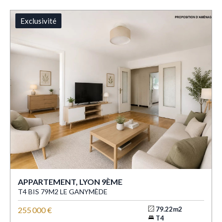
Exclusivité
APPARTEMENT, LYON 9ÈME
T4 BIS 79M2 LE GANYMÈDE
255 000 €
79.22m2
T4