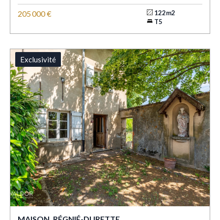
205 000 €
122m2
T5
Exclusivité
MAISON, RÉGNIÉ-DURETTE